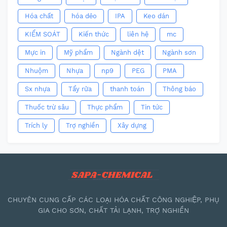
Hóa chất
hóa dẻo
IPA
Keo dán
KIỂM SOÁT
Kiến thức
liên hệ
mc
Mực in
Mỹ phẩm
Ngành dệt
Ngành sơn
Nhuộm
Nhựa
np9
PEG
PMA
Sx nhựa
Tẩy rửa
thanh toán
Thông báo
Thuốc trừ sâu
Thực phẩm
Tin tức
Trích ly
Trợ nghiền
Xây dựng
CHUYÊN CUNG CẤP CÁC LOẠI HÓA CHẤT CÔNG NGHIỆP, PHỤ
GIA CHO SƠN, CHẤT TẢI LẠNH, TRỢ NGHIỀN